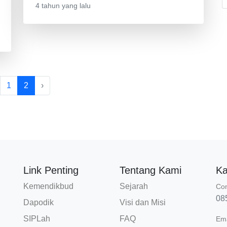
4 tahun yang lalu
1
2
›
Link Penting
Tentang Kami
Ka
Kemendikbud
Sejarah
Con
08
Dapodik
Visi dan Misi
SIPLah
FAQ
Ema