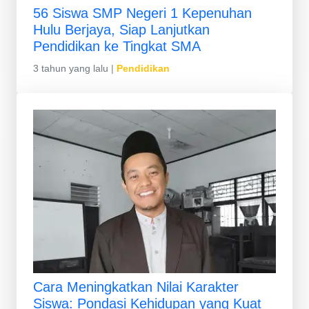
56 Siswa SMP Negeri 1 Kepenuhan
Hulu Berjaya, Siap Lanjutkan
Pendidikan ke Tingkat SMA
3 tahun yang lalu
|
Pendidikan
Cara Meningkatkan Nilai Karakter
Siswa: Pondasi Kehidupan yang Kuat